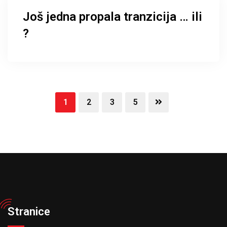
Još jedna propala tranzicija … ili
?
1
2
3
5
Stranice